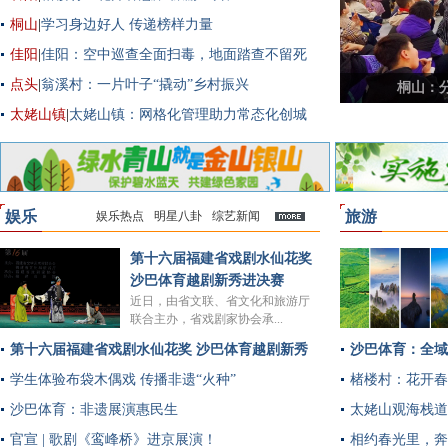
桐山
|
学习身边好人 传递榜样力量
佳阳
|
佳阳：空中巡查全面扫毒，地面踏查不留死
角
点头
|
翁溪村：一片叶子“撬动”乡村振兴
楮楼村
太姥山镇
|
太姥山镇：网格化管理助力常态化创城
娱乐
旅游
娱乐热点
明星八卦
综艺新闻
多
第十六届福建省戏剧水仙花奖
沙巴体育越剧新秀进决赛
近日，由省文联、省文化和旅游厅
联合主办，省戏剧家协会承...
第十六届福建省戏剧水仙花奖 沙巴体育越剧新秀
沙巴体育：全域
进决赛
学生体验布袋木偶戏 传播非遗“火种”
楮楼村：花开春
沙巴体育：非遗展演惠民生
太姥山观海栈道
官宣 | 歌剧《鸾峰桥》进京展演！
相约春光里，奔