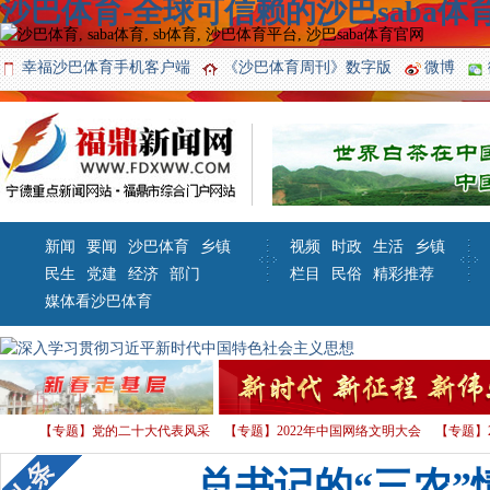
沙巴体育-全球可信赖的沙巴saba体育
幸福沙巴体育手机客户端
《沙巴体育周刊》数字版
微博
新闻
要闻
沙巴体育
乡镇
视频
时政
生活
乡镇
民生
党建
经济
部门
栏目
民俗
精彩推荐
媒体看沙巴体育
【专题】党的二十大代表风采
【专题】2022年中国网络文明大会
【专题】
习