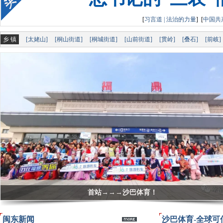
总
[
习言道 | 法治的力量
]
[
中国共
总书记的“三农
乡 镇
[太姥山]
[桐山街道]
[桐城街道]
[山前街道]
[贯岭]
[叠石]
[前岐]
文明健康绿色环保丨 助力创城，这场“绿色”活动
闽东新闻
沙巴体育-全球可信