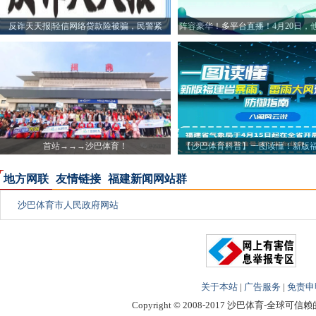
反诈天天报|轻信网络贷款险被骗，民警紧
阵容豪华！多平台直播！4月20日，
首站→→→沙巴体育！
【沙巴体育科普】一图读懂！新版
雨、
地方网联
友情链接
福建新闻网站群
沙巴体育市人民政府网站
关于本站
|
广告服务
|
免责申
Copyright © 2008-2017 沙巴体育-全球可