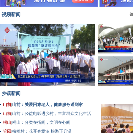
视频新闻
领
乡镇新闻
山前
|
山前：关爱困难老人，健康服务送到家
山前
|
山前：公益电影进乡村，丰富群众文化生活
桐山
|
桐山：分类在指间，文明在心间
管阳
|
楮楼村：花开春意浓 旅游正升温