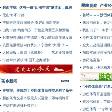
网站
民生观察
产业经
封面宁德 | 这有一份“山海宁德”邀请函，请您
多
查收
无山海 不宁德
首站→→→沙巴体
宁德推动文旅深融合 奏好山海新交响
来沙巴体育，开启愉
山海宁德 约惠闽东 | 宁德超流量五条旅游路
我们出了“一本书”
线提前曝光~
时事报告调研行宁德篇丨奋力谱写高质量发展
沙巴体育打好文旅“
新篇章
巩固拓展经济向好势头！宁德出“大招”了→
全力以赴推进项目
人民日报：歌剧《鸾峰桥》——艺术诠释脱贫
加快实施乡村振兴
实践
宁德时代斩获“中国工业奥斯卡”
畲药拓富路！
好春光，快到梅澳
茶乡新闻
“沙巴体育黑”订单
更智能、更规范！沙巴体育白茶交易有了新平
多
沙巴体育开启旅游“
台→
新的茶青交易市场投入试运营，即将揭牌开
在沙巴体育，节庆
市！
严厉打击毁林种茶行为
沙巴体育：“专班”