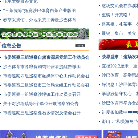
传承太姥白茶文化
这场交流会在赤溪
“三茶统筹”拓宽沙巴体育白茶产业版图
重磅！开茶咯！
春茶采摘忙，外地采茶工奔赴沙巴体育
祭茶祖，礼茶事！
展销、集市、美食
信息公告
茶界盛事！这场发
市委巡察三组巡察自然资源局党组工作动员会
多
直径202.2厘米
召开
沙巴体育市各粮食购销经营者提醒告诫函
沙巴体育：高举思
市委巡察四组巡察市融媒体中心工作动员会召
好消息！沙巴体育
开
市委巡察二组巡察市工信局党组工作动员会召
学思践悟守初心，
开
市委巡察一组巡察沙埕镇工作动员会召开
沙巴体育市举办食
关于对沙埕镇等8个单位开展巡察的公告
进度条加载中■■■
市委巡察三组巡察叠石乡情况反馈会召开
嵛山：“和美海岛”