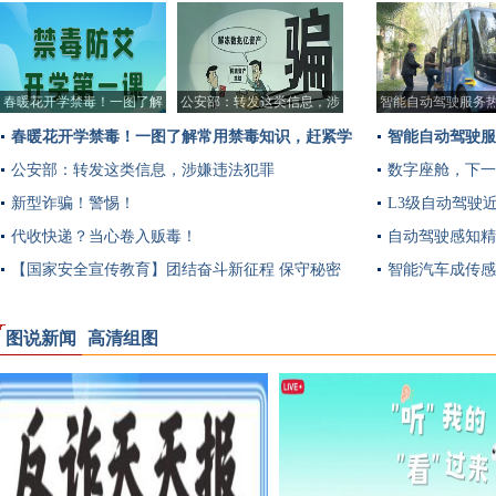
多
春暖花开学禁毒！一图了解
公安部：转发这类信息，涉
智能自动驾驶服务
常用禁毒知识，赶
嫌违法犯罪
春暖花开学禁毒！一图了解常用禁毒知识，赶紧学
智能自动驾驶服
习收藏！
公安部：转发这类信息，涉嫌违法犯罪
数字座舱，下一
新型诈骗！警惕！
L3级自动驾驶
代收快递？当心卷入贩毒！
自动驾驶感知精
【国家安全宣传教育】团结奋斗新征程 保守秘密
智能汽车成传感
靠大家
图说新闻
高清组图