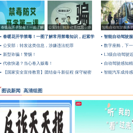
多
春暖花开学禁毒！一图了解
公安部：转发这类信息，涉
智能自动驾驶服务
常用禁毒知识，赶
嫌违法犯罪
春暖花开学禁毒！一图了解常用禁毒知识，赶紧学
智能自动驾驶服
习收藏！
公安部：转发这类信息，涉嫌违法犯罪
数字座舱，下一
新型诈骗！警惕！
L3级自动驾驶
代收快递？当心卷入贩毒！
自动驾驶感知精
【国家安全宣传教育】团结奋斗新征程 保守秘密
智能汽车成传感
靠大家
图说新闻
高清组图