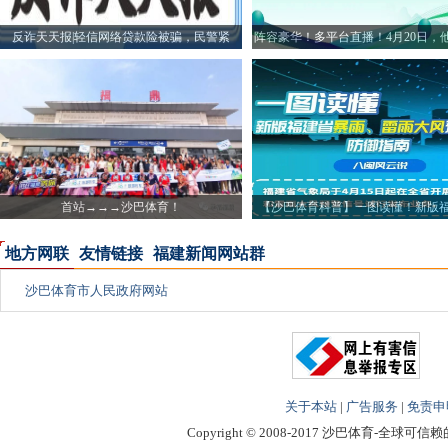
反诈天天报|轻信网络贷款险被骗，民警紧
阵容豪华！多平台直播！4月20日，
首站→→→沙巴体育！
【沙巴体育科普】一图读懂！新版
雨、
地方网联
友情链接
福建新闻网站群
沙巴体育市人民政府网站
关于本站
|
广告服务
|
免责申
Copyright © 2008-2017 沙巴体育-全球可