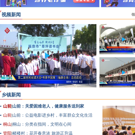
视频新闻
领
乡镇新闻
山前
|
山前：关爱困难老人，健康服务送到家
山前
|
山前：公益电影进乡村，丰富群众文化生活
桐山
|
桐山：分类在指间，文明在心间
管阳
|
楮楼村：花开春意浓 旅游正升温