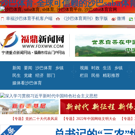
沙巴体育-全球可信赖的沙巴saba体育
幸福沙巴体育手机客户端
《沙巴体育周刊》数字版
微博
新闻
要闻
沙巴体育
乡镇
视频
时政
生活
乡镇
民生
党建
经济
部门
栏目
民俗
精彩推荐
媒体看沙巴体育
【专题】党的二十大代表风采
【专题】2022年中国网络文明大会
【专题】
习