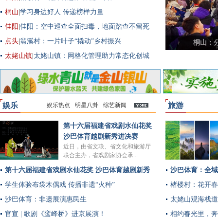
桐山
|
学习身边好人 传递榜样力量
佳阳
|
佳阳：空中巡查全面扫毒，地面踏查不留死
角
点头
|
翁溪村：一片叶子“撬动”乡村振兴
楮楼村
太姥山镇
|
太姥山镇：网格化管理助力常态化创城
娱乐
旅游
娱乐热点
明星八卦
综艺新闻
多
第十六届福建省戏剧水仙花奖
沙巴体育越剧新秀进决赛
近日，由省文联、省文化和旅游厅
联合主办，省戏剧家协会承...
第十六届福建省戏剧水仙花奖 沙巴体育越剧新秀
沙巴体育：全域
进决赛
学生体验布袋木偶戏 传播非遗“火种”
楮楼村：花开春
沙巴体育：非遗展演惠民生
太姥山观海栈道
官宣 | 歌剧《鸾峰桥》进京展演！
相约春光里，奔