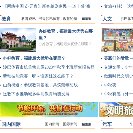
【网络中国节·元宵】新春越剧惠民 一道丰盛“夜
文旅+科技，这
宴”
教育
人文
教育资讯
书香沙巴体育
教育论坛
沙巴体
多
办好教育，福建最大优势在哪
里？
办好教育，福建最大优势在哪里？...
办好教育，福建最大优势在哪里？
英豪们的赞歌 
沙巴体育市机关幼儿园2023年秋季小班新生报名登
交通文明，少年
记公告
劳动技能竞赛！呀～谁家娃这么能干？
做新时代文明少
山前街道：参观教育基地，共筑禁毒防线
中秋夜
送教下乡推动城乡学前教育均衡发展
中秋有感（外一
国内国际
汽车
国内新闻
国际新闻
车