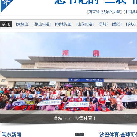
总
[
习言道 | 法治的力量
]
[
中国共
乡 镇
[太姥山]
[桐山街道]
[桐城街道]
[山前街道]
[贯岭]
[叠石]
[前岐]
总书记的“三农
文明健康绿色环保丨 助力创城，这场“绿色”活动
闽东新闻
沙巴体育-全球可信