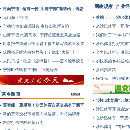
网站
民生观察
产业经
封面宁德 | 这有一份“山海宁德”邀请函，请您
多
查收
无山海 不宁德
首站→→→沙巴体
宁德推动文旅深融合 奏好山海新交响
来沙巴体育，开启愉
山海宁德 约惠闽东 | 宁德超流量五条旅游路
我们出了“一本书”
线提前曝光~
时事报告调研行宁德篇丨奋力谱写高质量发展
沙巴体育打好文旅“
新篇章
巩固拓展经济向好势头！宁德出“大招”了→
全力以赴推进项目
人民日报：歌剧《鸾峰桥》——艺术诠释脱贫
加快实施乡村振兴
实践
宁德时代斩获“中国工业奥斯卡”
畲药拓富路！
好春光，快到梅澳
茶乡新闻
“沙巴体育黑”订单
更智能、更规范！沙巴体育白茶交易有了新平
多
沙巴体育开启旅游“
台→
新的茶青交易市场投入试运营，即将揭牌开
在沙巴体育，节庆
市！
严厉打击毁林种茶行为
沙巴体育：“专班”