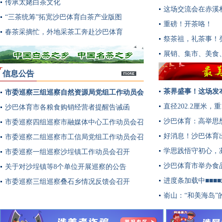
传承太姥白茶文化
这场交流会在赤溪
“三茶统筹”拓宽沙巴体育白茶产业版图
重磅！开茶咯！
春茶采摘忙，外地采茶工奔赴沙巴体育
祭茶祖，礼茶事！
展销、集市、美食
信息公告
茶界盛事！这场发
市委巡察三组巡察自然资源局党组工作动员会
多
直径202.2厘米
召开
沙巴体育市各粮食购销经营者提醒告诫函
沙巴体育：高举思
市委巡察四组巡察市融媒体中心工作动员会召
好消息！沙巴体育
开
市委巡察二组巡察市工信局党组工作动员会召
学思践悟守初心，
开
市委巡察一组巡察沙埕镇工作动员会召开
沙巴体育市举办食
关于对沙埕镇等8个单位开展巡察的公告
进度条加载中■■■
市委巡察三组巡察叠石乡情况反馈会召开
嵛山：“和美海岛”