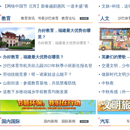
【网络中国节·元宵】新春越剧惠民 一道丰盛“夜
文旅+科技，这
宴”
教育
人文
教育资讯
书香沙巴体育
教育论坛
沙巴体
多
办好教育，福建最大优势在哪
里？
办好教育，福建最大优势在哪里？...
办好教育，福建最大优势在哪里？
英豪们的赞歌 
沙巴体育市机关幼儿园2023年秋季小班新生报名登
交通文明，少年
记公告
劳动技能竞赛！呀～谁家娃这么能干？
做新时代文明少
山前街道：参观教育基地，共筑禁毒防线
中秋夜
送教下乡推动城乡学前教育均衡发展
中秋有感（外一
国内国际
汽车
国内新闻
国际新闻
车