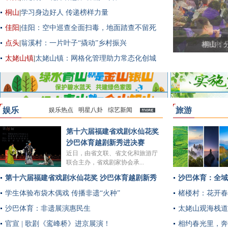
桐山
|
学习身边好人 传递榜样力量
佳阳
|
佳阳：空中巡查全面扫毒，地面踏查不留死
角
点头
|
翁溪村：一片叶子“撬动”乡村振兴
楮楼村
太姥山镇
|
太姥山镇：网格化管理助力常态化创城
娱乐
旅游
娱乐热点
明星八卦
综艺新闻
多
第十六届福建省戏剧水仙花奖
沙巴体育越剧新秀进决赛
近日，由省文联、省文化和旅游厅
联合主办，省戏剧家协会承...
第十六届福建省戏剧水仙花奖 沙巴体育越剧新秀
沙巴体育：全域
进决赛
学生体验布袋木偶戏 传播非遗“火种”
楮楼村：花开春
沙巴体育：非遗展演惠民生
太姥山观海栈道
官宣 | 歌剧《鸾峰桥》进京展演！
相约春光里，奔