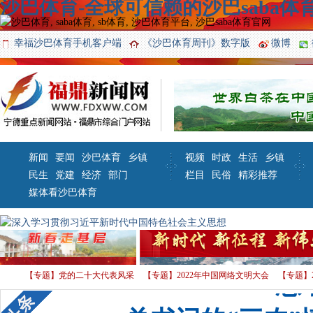
沙巴体育-全球可信赖的沙巴saba体育
幸福沙巴体育手机客户端
《沙巴体育周刊》数字版
微博
新闻
要闻
沙巴体育
乡镇
视频
时政
生活
乡镇
民生
党建
经济
部门
栏目
民俗
精彩推荐
媒体看沙巴体育
【专题】党的二十大代表风采
【专题】2022年中国网络文明大会
【专题】
习