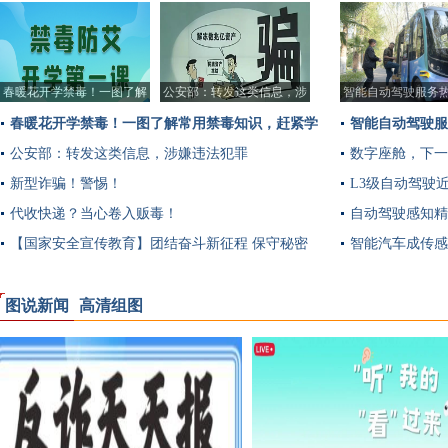
多
春暖花开学禁毒！一图了解
公安部：转发这类信息，涉
智能自动驾驶服务
常用禁毒知识，赶
嫌违法犯罪
春暖花开学禁毒！一图了解常用禁毒知识，赶紧学
智能自动驾驶服
习收藏！
公安部：转发这类信息，涉嫌违法犯罪
数字座舱，下一
新型诈骗！警惕！
L3级自动驾驶
代收快递？当心卷入贩毒！
自动驾驶感知精
【国家安全宣传教育】团结奋斗新征程 保守秘密
智能汽车成传感
靠大家
图说新闻
高清组图