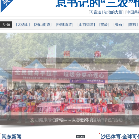
总
[
习言道 | 法治的力量
]
[
中国共
乡 镇
[太姥山]
[桐山街道]
[桐城街道]
[山前街道]
[贯岭]
[叠石]
[前岐]
总书记的“三农
文明健康绿色环保丨 助力创城，这场“绿色”活动
闽东新闻
沙巴体育-全球可信