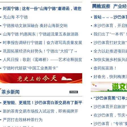
网站
民生观察
产业经
封面宁德 | 这有一份“山海宁德”邀请函，请您
多
查收
无山海 不宁德
首站→→→沙巴体
宁德推动文旅深融合 奏好山海新交响
来沙巴体育，开启愉
山海宁德 约惠闽东 | 宁德超流量五条旅游路
我们出了“一本书”
线提前曝光~
时事报告调研行宁德篇丨奋力谱写高质量发展
沙巴体育打好文旅“
新篇章
巩固拓展经济向好势头！宁德出“大招”了→
全力以赴推进项目
人民日报：歌剧《鸾峰桥》——艺术诠释脱贫
加快实施乡村振兴
实践
宁德时代斩获“中国工业奥斯卡”
畲药拓富路！
好春光，快到梅澳
茶乡新闻
“沙巴体育黑”订单
更智能、更规范！沙巴体育白茶交易有了新平
多
沙巴体育开启旅游“
台→
新的茶青交易市场投入试运营，即将揭牌开
在沙巴体育，节庆
市！
严厉打击毁林种茶行为
沙巴体育：“专班”