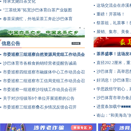
传承太姥白茶文化
这场交流会在赤溪
“三茶统筹”拓宽沙巴体育白茶产业版图
重磅！开茶咯！
春茶采摘忙，外地采茶工奔赴沙巴体育
祭茶祖，礼茶事！
展销、集市、美食
信息公告
茶界盛事！这场发
市委巡察三组巡察自然资源局党组工作动员会
多
直径202.2厘米
召开
沙巴体育市各粮食购销经营者提醒告诫函
沙巴体育：高举思
市委巡察四组巡察市融媒体中心工作动员会召
好消息！沙巴体育
开
市委巡察二组巡察市工信局党组工作动员会召
学思践悟守初心，
开
市委巡察一组巡察沙埕镇工作动员会召开
沙巴体育市举办食
关于对沙埕镇等8个单位开展巡察的公告
进度条加载中■■■
市委巡察三组巡察叠石乡情况反馈会召开
嵛山：“和美海岛”