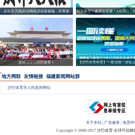
反诈天天报|轻信网络贷款险被骗，民警紧
阵容豪华！多平台直播！4月20日，
首站→→→沙巴体育！
【沙巴体育科普】一图读懂！新版
雨、
地方网联
友情链接
福建新闻网站群
沙巴体育市人民政府网站
关于本站
|
广告服务
|
免责申
Copyright © 2008-2017 沙巴体育-全球可