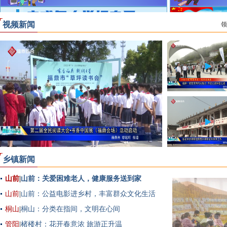
视频新闻
领
乡镇新闻
山前
|
山前：关爱困难老人，健康服务送到家
山前
|
山前：公益电影进乡村，丰富群众文化生活
桐山
|
桐山：分类在指间，文明在心间
管阳
|
楮楼村：花开春意浓 旅游正升温