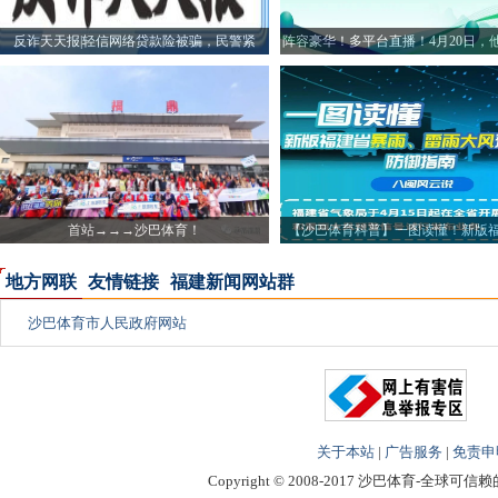
反诈天天报|轻信网络贷款险被骗，民警紧
阵容豪华！多平台直播！4月20日，
首站→→→沙巴体育！
【沙巴体育科普】一图读懂！新版
雨、
地方网联
友情链接
福建新闻网站群
沙巴体育市人民政府网站
关于本站
|
广告服务
|
免责申
Copyright © 2008-2017 沙巴体育-全球可