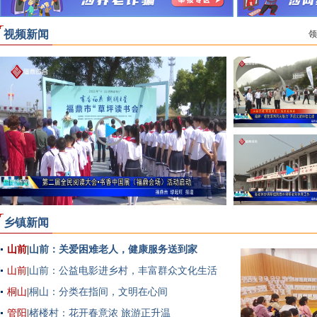
视频新闻
领
乡镇新闻
山前
|
山前：关爱困难老人，健康服务送到家
山前
|
山前：公益电影进乡村，丰富群众文化生活
桐山
|
桐山：分类在指间，文明在心间
管阳
|
楮楼村：花开春意浓 旅游正升温