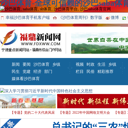
沙巴体育-全球可信赖的沙巴saba体育
幸福沙巴体育手机客户端
《沙巴体育周刊》数字版
微博
新闻
要闻
沙巴体育
乡镇
视频
时政
生活
乡镇
民生
党建
经济
部门
栏目
民俗
精彩推荐
媒体看沙巴体育
【专题】党的二十大代表风采
【专题】2022年中国网络文明大会
【专题】
习