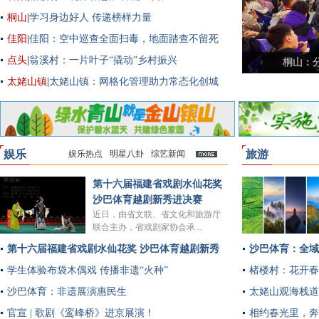
桐山
|
学习身边好人 传递榜样力量
佳阳
|
佳阳：空中巡查全面扫毒，地面踏查不留死
角
点头
|
翁溪村：一片叶子“撬动”乡村振兴
楮楼村
太姥山镇
|
太姥山镇：网格化管理助力常态化创城
娱乐
旅游
娱乐热点
明星八卦
综艺新闻
多
第十六届福建省戏剧水仙花奖
沙巴体育越剧新秀进决赛
近日，由省文联、省文化和旅游厅
联合主办，省戏剧家协会承...
第十六届福建省戏剧水仙花奖 沙巴体育越剧新秀
沙巴体育：全域
进决赛
学生体验布袋木偶戏 传播非遗“火种”
楮楼村：花开春
沙巴体育：非遗展演惠民生
太姥山观海栈道
官宣 | 歌剧《鸾峰桥》进京展演！
相约春光里，奔