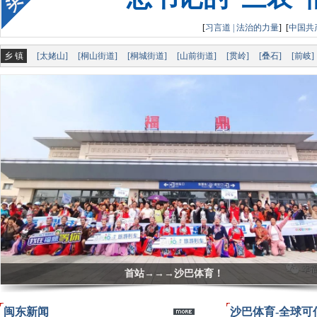
总
[
习言道 | 法治的力量
]
[
中国共
乡 镇
[太姥山]
[桐山街道]
[桐城街道]
[山前街道]
[贯岭]
[叠石]
[前岐]
总书记的“三农
文明健康绿色环保丨 助力创城，这场“绿色”活动
闽东新闻
沙巴体育-全球可信