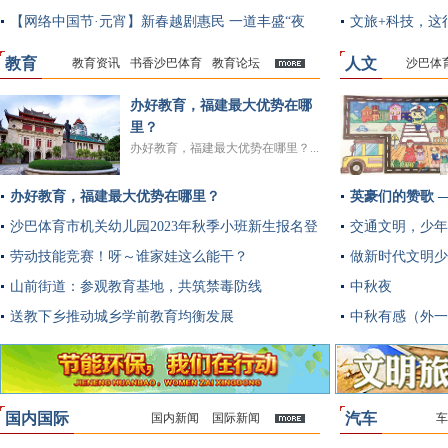
【网络中国节·元宵】新春越剧惠民 一道丰盛“夜
文旅+科技，这
宴”
教育
人文
教育资讯
书香沙巴体育
教育论坛
沙巴体
多
办好教育，福建最大优势在哪
里？
办好教育，福建最大优势在哪里？...
办好教育，福建最大优势在哪里？
英豪们的赞歌 
沙巴体育市机关幼儿园2023年秋季小班新生报名登
交通文明，少年
记公告
劳动技能竞赛！呀～谁家娃这么能干？
做新时代文明少
山前街道：参观教育基地，共筑禁毒防线
中秋夜
送教下乡推动城乡学前教育均衡发展
中秋有感（外一
国内国际
汽车
国内新闻
国际新闻
车