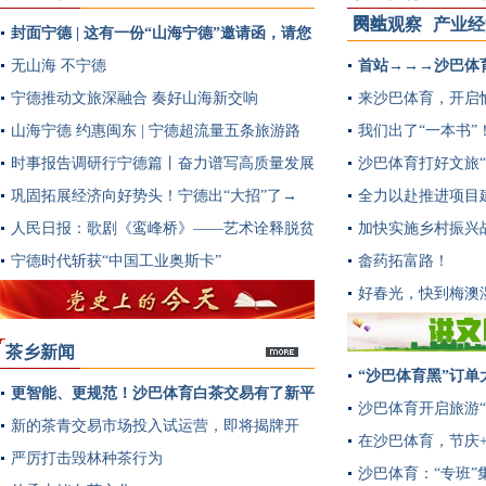
网站
民生观察
产业经
封面宁德 | 这有一份“山海宁德”邀请函，请您
多
查收
无山海 不宁德
首站→→→沙巴体
宁德推动文旅深融合 奏好山海新交响
来沙巴体育，开启愉
山海宁德 约惠闽东 | 宁德超流量五条旅游路
我们出了“一本书”
线提前曝光~
时事报告调研行宁德篇丨奋力谱写高质量发展
沙巴体育打好文旅“
新篇章
巩固拓展经济向好势头！宁德出“大招”了→
全力以赴推进项目
人民日报：歌剧《鸾峰桥》——艺术诠释脱贫
加快实施乡村振兴
实践
宁德时代斩获“中国工业奥斯卡”
畲药拓富路！
好春光，快到梅澳
茶乡新闻
“沙巴体育黑”订单
更智能、更规范！沙巴体育白茶交易有了新平
多
沙巴体育开启旅游“
台→
新的茶青交易市场投入试运营，即将揭牌开
在沙巴体育，节庆
市！
严厉打击毁林种茶行为
沙巴体育：“专班”