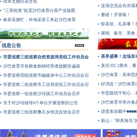
传承太姥白茶文化
这场交流会在赤溪
“三茶统筹”拓宽沙巴体育白茶产业版图
重磅！开茶咯！
春茶采摘忙，外地采茶工奔赴沙巴体育
祭茶祖，礼茶事！
展销、集市、美食
信息公告
茶界盛事！这场发
市委巡察三组巡察自然资源局党组工作动员会
多
直径202.2厘米
召开
沙巴体育市各粮食购销经营者提醒告诫函
沙巴体育：高举思
市委巡察四组巡察市融媒体中心工作动员会召
好消息！沙巴体育
开
市委巡察二组巡察市工信局党组工作动员会召
学思践悟守初心，
开
市委巡察一组巡察沙埕镇工作动员会召开
沙巴体育市举办食
关于对沙埕镇等8个单位开展巡察的公告
进度条加载中■■■
市委巡察三组巡察叠石乡情况反馈会召开
嵛山：“和美海岛”