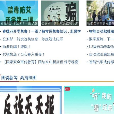
多
春暖花开学禁毒！一图了解
公安部：转发这类信息，涉
智能自动驾驶服务
常用禁毒知识，赶
嫌违法犯罪
春暖花开学禁毒！一图了解常用禁毒知识，赶紧学
智能自动驾驶服
习收藏！
公安部：转发这类信息，涉嫌违法犯罪
数字座舱，下一
新型诈骗！警惕！
L3级自动驾驶
代收快递？当心卷入贩毒！
自动驾驶感知精
【国家安全宣传教育】团结奋斗新征程 保守秘密
智能汽车成传感
靠大家
图说新闻
高清组图