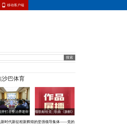
移动客户端
焦沙巴体育
召开打击整治养老诈
颂歌献给党 | 歌曲《旗帜》
骗专项行动总结
航新时代新征程新辉煌的坚强领导集体——党的