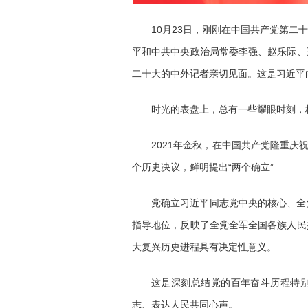
10月23日，刚刚在中国共产党第
平和中共中央政治局常委李强、赵乐际、
二十大的中外记者亲切见面。这是习近平
时光的表盘上，总有一些耀眼时刻，
2021年金秋，在中国共产党隆重庆
个历史决议，鲜明提出“两个确立”——
党确立习近平同志党中央的核心、全
指导地位，反映了全党全军全国各族人民
大复兴历史进程具有决定性意义。
这是深刻总结党的百年奋斗历程特
志、表达人民共同心声。