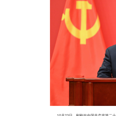
10月23日，刚刚在中国共产党第