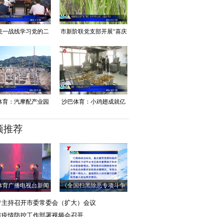
统一战线学习党的二
市新阶联党支部开展“喜庆
十大精神座谈会
二十大 乐享
体育：汽摩配产业园
沙巴体育：小鸡翅成就亿
项目加快建设
元大产业
频推荐
体育广播电视台新闻
《全国扫黑除恶专项斗争
（高清）频道正式开
督导工作方案》
青主持召开市委常委会（扩大）会议
市疫情防控工作部署视频会召开